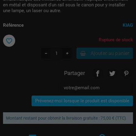
en métal et disposant d'un rail sous le canon pour y installer
une lampe, un laser ou autre.
Référence
KIAG
Rupture de stock
favorite_border
Ajouter au panier
Partager
Prévenez-moi lorsque le produit est disponible
Montant restant pour obtenir la livraison gratuite : 75,00 € (TTC)