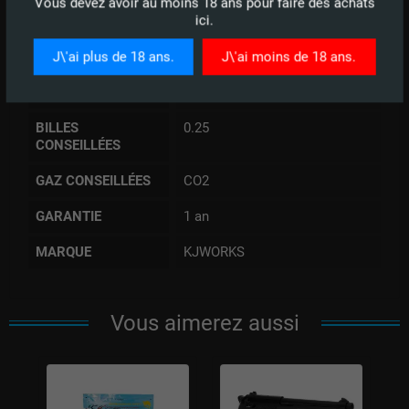
Vous devez avoir au moins 18 ans pour faire des achats
POIDS
1100 gr
ici.
MODE DE TIR
SAFE / SEMI
J\'ai plus de 18 ans.
J\'ai moins de 18 ans.
CAPACITÉ
25 billes
CHARGEUR
BILLES
0.25
CONSEILLÉES
GAZ CONSEILLÉES
CO2
GARANTIE
1 an
MARQUE
KJWORKS
Vous aimerez aussi