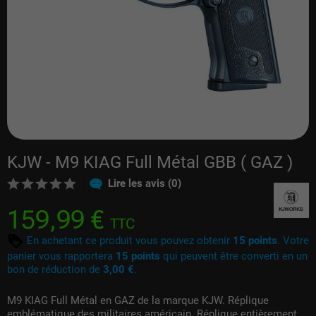
KJW - M9 KIAG Full Métal GBB ( GAZ )
Lire les avis (0)
159,99 €
TTC
En achetant ce produit vous pouvez obtenir
15
points
. Votre
panier vous rapportera
15
points
qui peuvent être converti en un
bon de réduction de
3,00 €
.
M9 KIAG Full Métal en GAZ de la marque KJW. Réplique
emblématique des militaires américain. Réplique entièrement