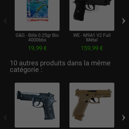
‹
›
G&G - Bille 0.25gr Bio
WE - M9A1 V2 Full
4000bbs
Métal
19,99 €
159,99 €
10 autres produits dans la même
catégorie :
‹
›