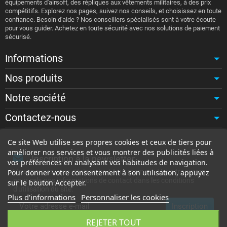
équipements d'airsoft, des répliques aux vêtements militaires, à des prix
compétitifs. Explorez nos pages, suivez nos conseils, et choisissez en toute
confiance. Besoin d'aide ? Nos conseillers spécialisés sont à votre écoute
pour vous guider. Achetez en toute sécurité avec nos solutions de paiement
sécurisé.
Informations
Nos produits
Notre société
Contactez-nous
Ce site Web utilise ses propres cookies et ceux de tiers pour
améliorer nos services et vous montrer des publicités liées à
Inscription à la newsletter
vos préférences en analysant vos habitudes de navigation.
Vous pouvez vous désinscrire à tout moment. Vous trouverez
Pour donner votre consentement à son utilisation, appuyez
pour cela nos informations de contact dans les conditions
sur le bouton Accepter.
d'utilisation du site.
Plus d'informations
Personnaliser les cookies
REJETER TOUT