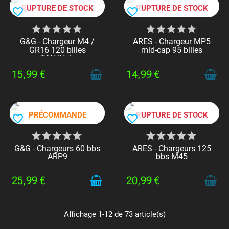
RUPTURE DE STOCK
RUPTURE DE STOCK
favorite_border
favorite_border
G&G - Chargeur M4 /
ARES - Chargeur MP5
GR16 120 billes
mid-cap 95 billes
TAN/Noir
15,99 €
14,99 €
PRÉCOMMANDE
RUPTURE DE STOCK
favorite_border
favorite_border
G&G - Chargeurs 60 bbs
ARES - Chargeurs 125
ARP9
bbs M45
25,99 €
20,99 €
Affichage 1-12 de 73 article(s)