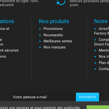
Paiement en ligne 100%
Retours possibles pend
sécurisé
jours
ations
Nos produits
Notre 
ons et
Promotions
Airsof
Factory I
Nouveautés
ie
Compl
Meilleures ventes
on
Direct Fa
Nos marques
nt sécurisé
Menti
ions
Nos m
Plan d
Conta
s
liorer nos services et vous montrer des publicités