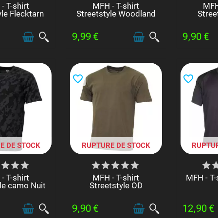
- T-shirt
MFH - T-shirt
MFH 
yle Flecktarn
Streetstyle Woodland
Stree
9,99 €
9,90 €
favorite_border
favorite_border
E DE STOCK
RUPTURE DE STOCK
RUPTUR
- T-shirt
MFH - T-shirt
MFH - T-
yle camo Nuit
Streetstyle OD
9,90 €
12,90 €