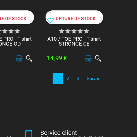
E DE STOCK
RUPTURE DE STOCK
favorite_border
 PRO - T-shirt
A10 / TOE PRO - T-shirt
ONGE OD
STRONGE CE
14,99 €
1
2
3
Suivant
Service client