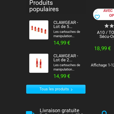
Produits
PRODUIT
populaires
AVEC 
OP
favorite_border
CLAWGEAR -
Lot de 5...
Les cartouches de
A10 / TO
Sécu-O
manipulation...
14,99 €
18,99 €
CLAWGEAR -
Lot de 2...
Affichage 1-12
Les cartouches de
manipulation...
14,99 €
Tous les produits
Livraison gratuite