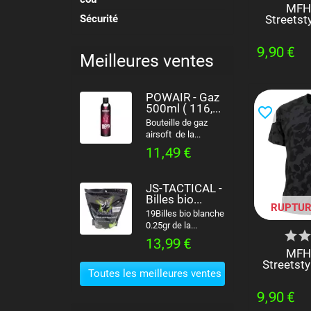
MFH 
Streetst
Sécurité
9,90 €
Meilleures ventes
POWAIR - Gaz
500ml ( 116,...
favorite_border
Bouteille de gaz
airsoft de la...
11,49 €
JS-TACTICAL -
Billes bio...
RUPTUR
19Billes bio blanche
0.25gr de la...
13,99 €
MFH 
Streetst
Toutes les meilleures ventes
9,90 €