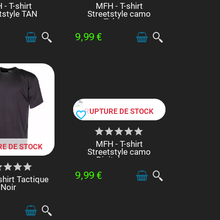
- T-shirt
MFH - T-shirt
tstyle TAN
Streetstyle camo
Tchèque
9,99 €
RUPTURE DE STOCK
favorite_border
MFH - T-shirt
E DE STOCK
Streetstyle camo
Digital russe
9,99 €
shirt Tactique
Noir