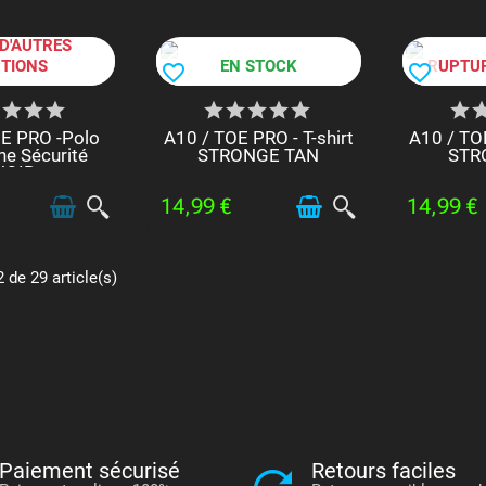
 DISPONIBLE
D'AUTRES
TIONS
EN STOCK
RUPTUR
favorite_border
favorite_border
E PRO -Polo
A10 / TOE PRO - T-shirt
A10 / TOE
ne Sécurité
STRONGE TAN
STR
NOIR
14,99 €
14,99 €
 de 29 article(s)
Paiement sécurisé
Retours faciles