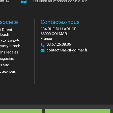
ant 14
Du lundi au vendredi de 9h à 18h
société
Contactez-nous
134 RUE DU LADHOF
t Direct
68000 COLMAR
llzach
France
exe Airsoft
03.67.26.08.06
ctory Illzach
contact@as-df-colmar.fr
ons légales
agasins
u site
ctez-nous