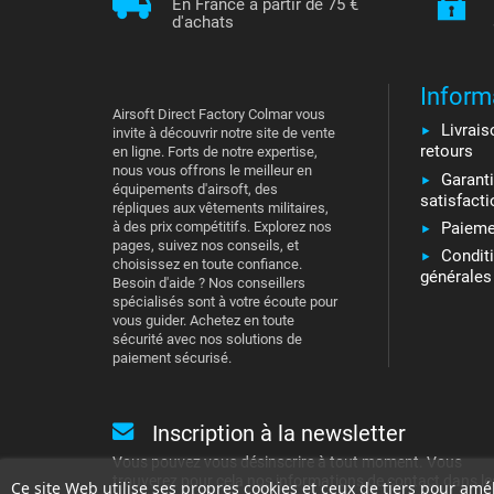
En France à partir de 75 €
d'achats
Inform
Airsoft Direct Factory Colmar vous
Livrais
invite à découvrir notre site de vente
retours
en ligne. Forts de notre expertise,
nous vous offrons le meilleur en
Garant
équipements d'airsoft, des
satisfacti
répliques aux vêtements militaires,
Paieme
à des prix compétitifs. Explorez nos
pages, suivez nos conseils, et
Condit
choisissez en toute confiance.
générales
Besoin d'aide ? Nos conseillers
spécialisés sont à votre écoute pour
vous guider. Achetez en toute
sécurité avec nos solutions de
paiement sécurisé.
Inscription à la newsletter
Vous pouvez vous désinscrire à tout moment. Vous
trouverez pour cela nos informations de contact dans le
Ce site Web utilise ses propres cookies et ceux de tiers pour amé