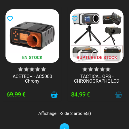
favorite_border
favorite_border
EN STOCK
RUPTURE DE STOCK
ACETECH - AC5000
TACTICAL OPS -
Chrony
CHRONOGRAPHE LCD
BLUETOOTH
69,99 €
84,99 €
Affichage 1-2 de 2 article(s)