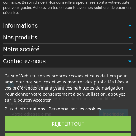
confiance. Besoin d'aide ? Nos conseillers spécialisés sont à votre écoute
pour vous guider. Achetez en toute sécurité avec nos solutions de paiement
sécurisé.
Informations
Nos produits
Notre société
Contactez-nous
Ce site Web utilise ses propres cookies et ceux de tiers pour
améliorer nos services et vous montrer des publicités liées à
Inscription à la newsletter
vos préférences en analysant vos habitudes de navigation.
Vous pouvez vous désinscrire à tout moment. Vous trouverez
Pour donner votre consentement à son utilisation, appuyez
pour cela nos informations de contact dans les conditions
sur le bouton Accepter.
d'utilisation du site.
Plus d'informations
Personnaliser les cookies
REJETER TOUT
Copyright © 2026 -
Stack Web Factory
. Tous droits