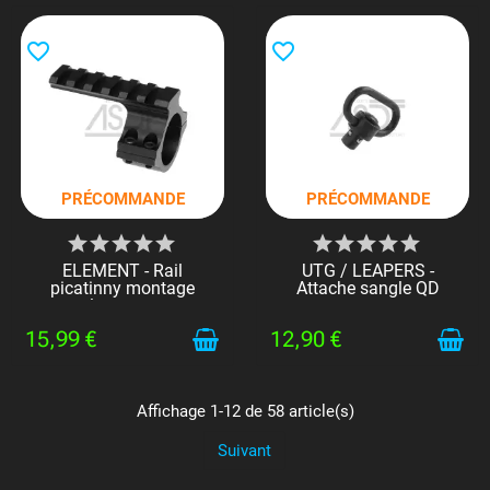
favorite_border
favorite_border
PRÉCOMMANDE
PRÉCOMMANDE
ELEMENT - Rail
UTG / LEAPERS -
picatinny montage
Attache sangle QD
lunette...
15,99 €
12,90 €
Affichage 1-12 de 58 article(s)
Suivant