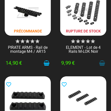
PRÉCOMMANDE
RUPTURE DE STOCK
PIRATE ARMS - Rail de
ELEMENT - Lot de 4
montage M4 / AR15
Rails M-LOK Noir
14,90 €
9,99 €
favorite_border
favorite_border