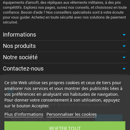
équipements d'airsoft, des répliques aux vêtements militaires, à des prix
compétitifs. Explorez nos pages, suivez nos conseils, et choisissez en toute
confiance. Besoin d'aide ? Nos conseillers spécialisés sont à votre écoute
pour vous guider. Achetez en toute sécurité avec nos solutions de paiement
sécurisé.
Informations
Nos produits
Notre société
Contactez-nous
Ce site Web utilise ses propres cookies et ceux de tiers pour
améliorer nos services et vous montrer des publicités liées à
Inscription à la newsletter
vos préférences en analysant vos habitudes de navigation.
Vous pouvez vous désinscrire à tout moment. Vous trouverez
Pour donner votre consentement à son utilisation, appuyez
pour cela nos informations de contact dans les conditions
sur le bouton Accepter.
d'utilisation du site.
Plus d'informations
Personnaliser les cookies
REJETER TOUT