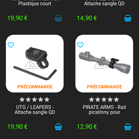
Plastique court
Attache sangle QD
19,90 €
14,90 €
favorite_border
favorite_border
PRÉCOMMANDE
PRÉCOMMANDE
UTG / LEAPERS -
PIRATE ARMS - Rail
Attache sangle QD
picatinny pour
picatinny
montage...
19,90 €
12,90 €