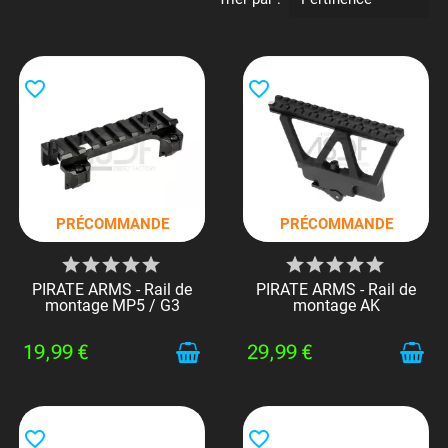
favorite_border
favorite_border
PRÉCOMMANDE
PRÉCOMMANDE
PIRATE ARMS - Rail de
PIRATE ARMS - Rail de
montage MP5 / G3
montage AK
19,99 €
29,99 €
favorite_border
favorite_border