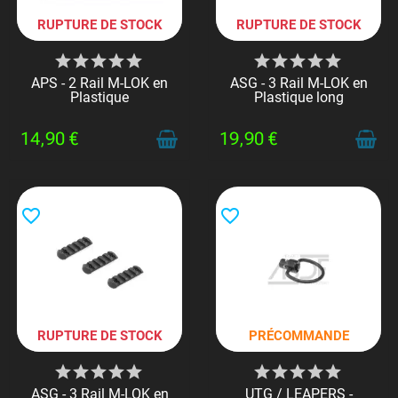
RUPTURE DE STOCK
RUPTURE DE STOCK
APS - 2 Rail M-LOK en
ASG - 3 Rail M-LOK en
Plastique
Plastique long
14,90 €
19,90 €
favorite_border
favorite_border
RUPTURE DE STOCK
PRÉCOMMANDE
ASG - 3 Rail M-LOK en
UTG / LEAPERS -