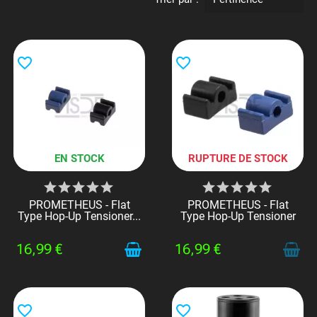
favorite_border
favorite_border
EN STOCK
RUPTURE DE STOCK
PROMETHEUS - Flat
PROMETHEUS - Flat
Type Hop-Up Tensioner...
Type Hop-Up Tensioner
16,99 €
16,99 €
favorite_border
favorite_border