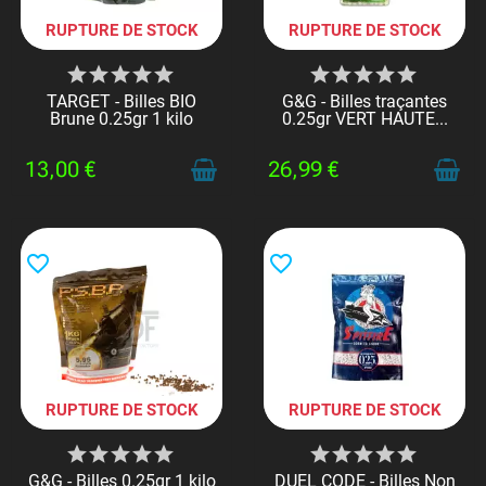
RUPTURE DE STOCK
RUPTURE DE STOCK
TARGET - Billes BIO
G&G - Billes traçantes
Brune 0.25gr 1 kilo
0.25gr VERT HAUTE...
13,00 €
26,99 €
favorite_border
favorite_border
RUPTURE DE STOCK
RUPTURE DE STOCK
G&G - Billes 0.25gr 1 kilo
DUEL CODE - Billes Non