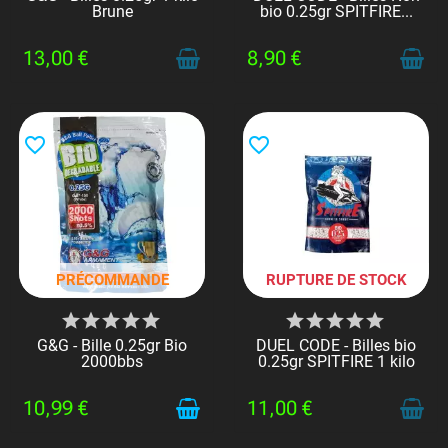
Brune
bio 0.25gr SPITFIRE...
13,00 €
8,90 €
favorite_border
favorite_border
PRÉCOMMANDE
RUPTURE DE STOCK
G&G - Bille 0.25gr Bio
DUEL CODE - Billes bio
2000bbs
0.25gr SPITFIRE 1 kilo
10,99 €
11,00 €