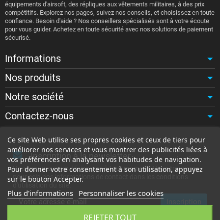
équipements d'airsoft, des répliques aux vêtements militaires, à des prix
compétitifs. Explorez nos pages, suivez nos conseils, et choisissez en toute
confiance. Besoin d'aide ? Nos conseillers spécialisés sont à votre écoute
pour vous guider. Achetez en toute sécurité avec nos solutions de paiement
sécurisé.
Informations
Nos produits
Notre société
Contactez-nous
Ce site Web utilise ses propres cookies et ceux de tiers pour
améliorer nos services et vous montrer des publicités liées à
Inscription à la newsletter
vos préférences en analysant vos habitudes de navigation.
Vous pouvez vous désinscrire à tout moment. Vous trouverez
Pour donner votre consentement à son utilisation, appuyez
pour cela nos informations de contact dans les conditions
sur le bouton Accepter.
d'utilisation du site.
Plus d'informations
Personnaliser les cookies
REJETER TOUT