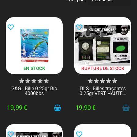
favorite_border
favorite_border
EN STOCK
RUPTURE DE STOCK
G&G - Bille 0.25gr Bio
BLS - Billes traçantes
4000bbs
0.25gr VERT HAUTE...
19,99 €
19,90 €
favorite_border
favorite_border