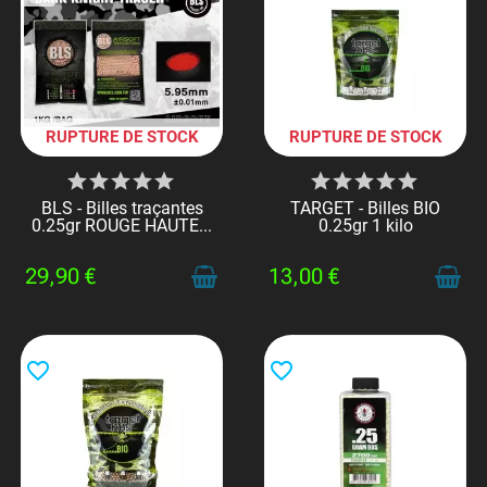
RUPTURE DE STOCK
RUPTURE DE STOCK
BLS - Billes traçantes
TARGET - Billes BIO
0.25gr ROUGE HAUTE...
0.25gr 1 kilo
29,90 €
13,00 €
favorite_border
favorite_border