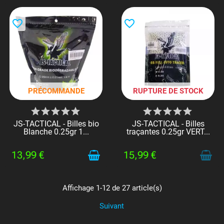
favorite_border
favorite_border
PRÉCOMMANDE
RUPTURE DE STOCK
JS-TACTICAL - Billes bio
JS-TACTICAL - Billes
Blanche 0.25gr 1...
traçantes 0.25gr VERT...
13,99 €
15,99 €
Affichage 1-12 de 27 article(s)
Suivant