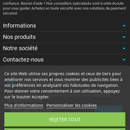
confiance. Besoin d'aide ? Nos conseillers spécialisés sont à votre écoute
pour vous guider. Achetez en toute sécurité avec nos solutions de paiement
sécurisé.
Informations
Nos produits
Notre société
Contactez-nous
Ce site Web utilise ses propres cookies et ceux de tiers pour
améliorer nos services et vous montrer des publicités liées à
Inscription à la newsletter
vos préférences en analysant vos habitudes de navigation.
Vous pouvez vous désinscrire à tout moment. Vous trouverez
Pour donner votre consentement à son utilisation, appuyez
pour cela nos informations de contact dans les conditions
sur le bouton Accepter.
d'utilisation du site.
Plus d'informations
Personnaliser les cookies
REJETER TOUT
Copyright © 2026 -
Stack Web Factory
. Tous droits