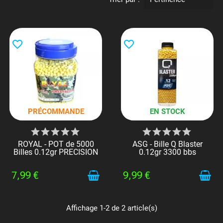
favorite_border
favorite_border
PRÉCOMMANDE
EN STOCK
ROYAL - POT de 5000
ASG - Bille Q Blaster
Billes 0.12gr PRECISION
0.12gr 3300 bbs
7,99 €
9,99 €
Affichage 1-2 de 2 article(s)