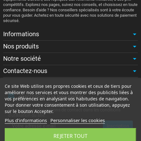
compétitifs. Explorez nos pages, suivez nos conseils, et choisissez en toute
confiance. Besoin d'aide ? Nos conseillers spécialisés sont à votre écoute
pour vous guider. Achetez en toute sécurité avec nos solutions de paiement
sécurisé.
Informations
Nos produits
Notre société
Contactez-nous
Ce site Web utilise ses propres cookies et ceux de tiers pour
améliorer nos services et vous montrer des publicités liées à
Inscription à la newsletter
vos préférences en analysant vos habitudes de navigation.
Vous pouvez vous désinscrire à tout moment. Vous trouverez
Pour donner votre consentement à son utilisation, appuyez
pour cela nos informations de contact dans les conditions
sur le bouton Accepter.
d'utilisation du site.
Plus d'informations
Personnaliser les cookies
REJETER TOUT