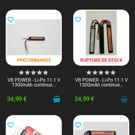
favorite_border
favorite_border
PRÉCOMMANDE
RUPTURE DE STOCK
VB POWER - Li-Po 11.1 V
VB POWER - Li-Po 11.1 V
1300mAh continue...
1300mAh continue...
34,99 €
34,99 €
favorite_border
favorite_border