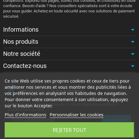
compétitifs. Explorez nos pages, suivez nos conseils, et choisissez en toute
confiance. Besoin d'aide ? Nos conseillers spécialisés sont à votre écoute
pour vous guider. Achetez en toute sécurité avec nos solutions de paiement
sécurisé.
Informations
Nos produits
Notre société
Contactez-nous
Ce site Web utilise ses propres cookies et ceux de tiers pour
améliorer nos services et vous montrer des publicités liées à
Inscription à la newsletter
vos préférences en analysant vos habitudes de navigation.
Vous pouvez vous désinscrire à tout moment. Vous trouverez
Pour donner votre consentement à son utilisation, appuyez
pour cela nos informations de contact dans les conditions
sur le bouton Accepter.
d'utilisation du site.
Plus d'informations
Personnaliser les cookies
REJETER TOUT