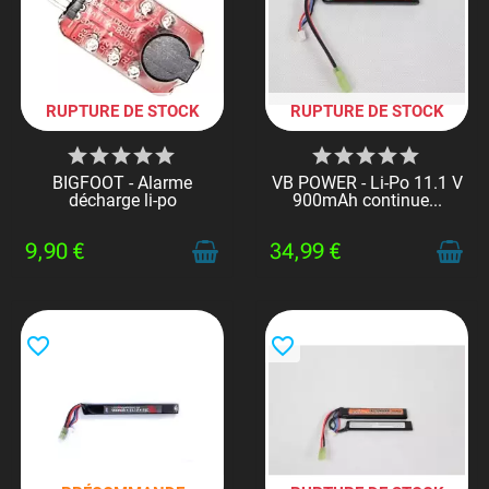
RUPTURE DE STOCK
RUPTURE DE STOCK
BIGFOOT - Alarme
VB POWER - Li-Po 11.1 V
décharge li-po
900mAh continue...
9,90 €
34,99 €
favorite_border
favorite_border