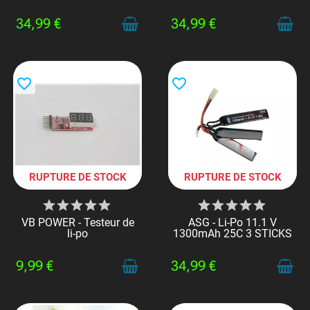
MINI
34,99 €
34,99 €
favorite_border
favorite_border
RUPTURE DE STOCK
RUPTURE DE STOCK
VB POWER - Testeur de
ASG - Li-Po 11.1 V
li-po
1300mAh 25C 3 STICKS
9,99 €
34,99 €