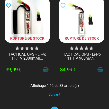
favorite_border
favorite_border
RUPTURE DE STOCK
RUPTURE DE STOCK
TACTICAL OPS - Li-Po
TACTICAL OPS - Li-Po
11.1 V 2000mAh...
11.1 V 900mAh...
39,99 €
34,99 €
Affichage 1-12 de 33 article(s)
Suivant