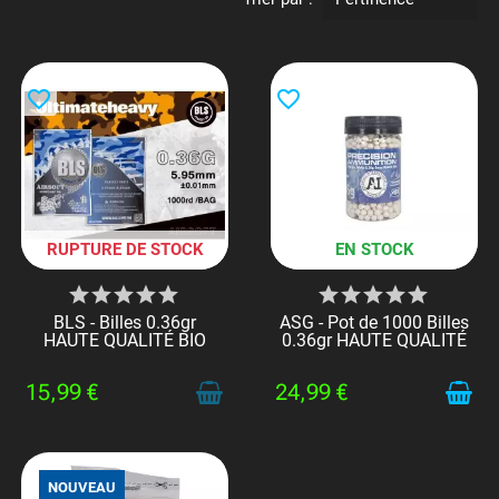
favorite_border
favorite_border
RUPTURE DE STOCK
EN STOCK
BLS - Billes 0.36gr
ASG - Pot de 1000 Billes
HAUTE QUALITÉ BIO
0.36gr HAUTE QUALITÉ
15,99 €
24,99 €
NOUVEAU