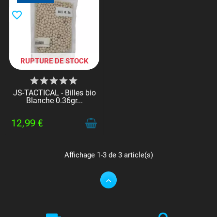
favorite_border
RUPTURE DE STOCK
JS-TACTICAL - Billes bio
Blanche 0.36gr...
12,99 €
Affichage 1-3 de 3 article(s)