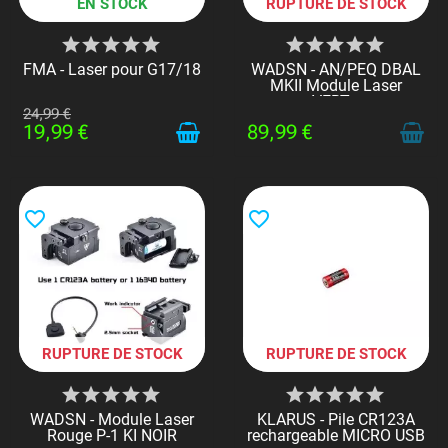
EN STOCK
RUPTURE DE STOCK
FMA - Laser pour G17/18
WADSN - AN/PEQ DBAL
MKII Module Laser
VERT...
24,99 €
19,99 €
89,99 €
favorite_border
favorite_border
RUPTURE DE STOCK
RUPTURE DE STOCK
WADSN - Module Laser
KLARUS - Pile CR123A
Rouge P-1 KI NOIR
rechargeable MICRO USB