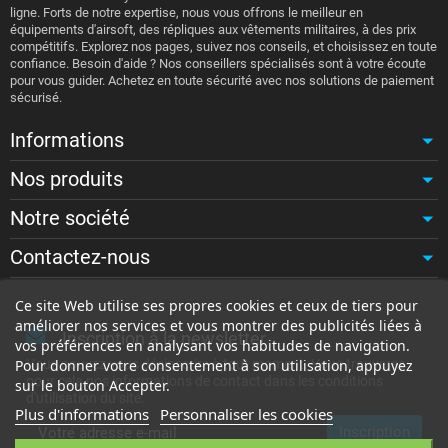
ligne. Forts de notre expertise, nous vous offrons le meilleur en
équipements d'airsoft, des répliques aux vêtements militaires, à des prix
compétitifs. Explorez nos pages, suivez nos conseils, et choisissez en toute
confiance. Besoin d'aide ? Nos conseillers spécialisés sont à votre écoute
pour vous guider. Achetez en toute sécurité avec nos solutions de paiement
sécurisé.
Informations
Nos produits
Notre société
Contactez-nous
Ce site Web utilise ses propres cookies et ceux de tiers pour
améliorer nos services et vous montrer des publicités liées à
Inscription à la newsletter
vos préférences en analysant vos habitudes de navigation.
Vous pouvez vous désinscrire à tout moment. Vous trouverez
Pour donner votre consentement à son utilisation, appuyez
pour cela nos informations de contact dans les conditions
sur le bouton Accepter.
d'utilisation du site.
Plus d'informations
Personnaliser les cookies