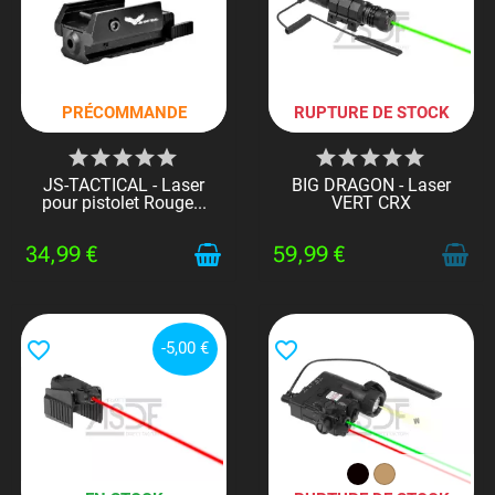
PRÉCOMMANDE
RUPTURE DE STOCK
JS-TACTICAL - Laser
BIG DRAGON - Laser
pour pistolet Rouge...
VERT CRX
34,99 €
59,99 €
favorite_border
favorite_border
-5,00 €