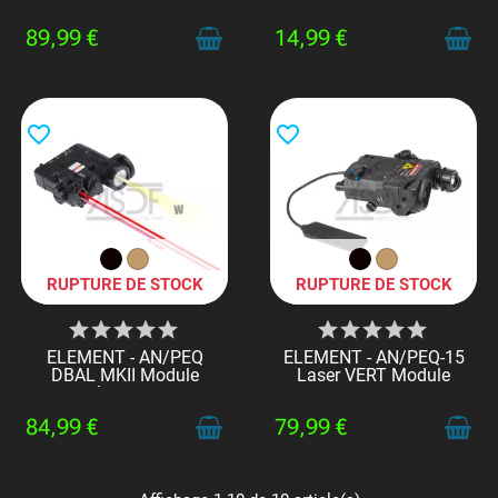
89,99 €
14,99 €
favorite_border
favorite_border
RUPTURE DE STOCK
RUPTURE DE STOCK
ELEMENT - AN/PEQ
ELEMENT - AN/PEQ-15
DBAL MKII Module
Laser VERT Module
Laser...
84,99 €
79,99 €