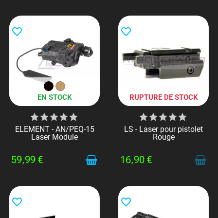
favorite_border
favorite_border
EN STOCK
RUPTURE DE STOCK
ELEMENT - AN/PEQ-15
LS - Laser pour pistolet
Laser Module
Rouge
59,99 €
16,90 €
favorite_border
favorite_border