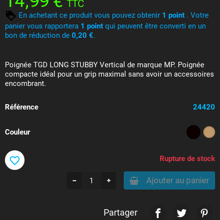
14,99 €
TTC
En achetant ce produit vous pouvez obtenir
1
point
. Votre
panier vous rapportera
1
point
qui peuvent être converti en un
bon de réduction de
0,20 €
.
Poignée TGD LONG STUBBY Vertical de marque MP. Poignée
compacte idéal pour un grip maximal sans avoir un accessoires
encombrant.
Référence
24420
Couleur
Rupture de stock
favorite_border
Ajouter au panier
Partager