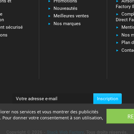
ons et
Promotions
Airsof
Factory I
Nouveautés
ie
Compl
Meilleures ventes
on
Direct Fa
Nos marques
nt sécurisé
Menti
ions
Nos m
Plan d
Conta
s
liorer nos services et vous montrer des publicités
RE
. Pour donner votre consentement à son utilisation,
Copyright © 2026 -
Stack Web Factory
. Tous droits réservés.