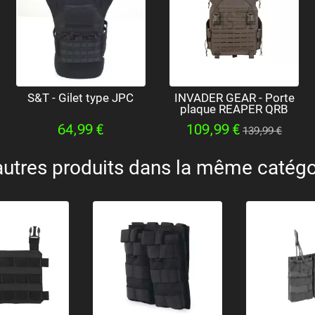
S&T - Gilet type JPC
INVADER GEAR - Porte
plaque REAPER QRB
64,99 €
109,99 €
139,99 €
autres produits dans la même catégor