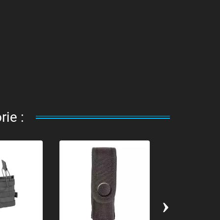
ie :
›