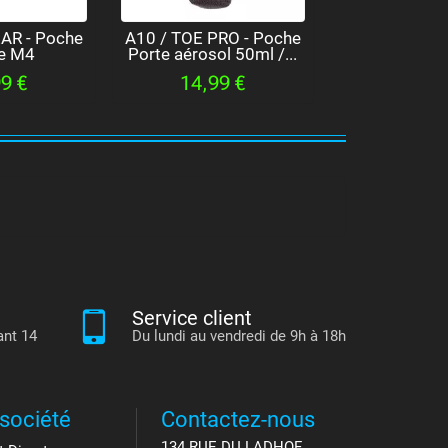
AR - Poche
A10 / TOE PRO - Poche
TACTICAL OPS
e M4
Porte aérosol 50ml /...
poche Médi
9 €
14,99 €
6,99 €
9
Service client
ant 14
Du lundi au vendredi de 9h à 18h
société
Contactez-nous
134 RUE DU LADHOF