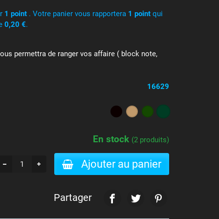
ir
1
point
. Votre panier vous rapportera
1
point
qui
de
0,20 €
.
 permettra de ranger vos affaire ( block note,
16629
En stock
(2 produits)
Ajouter au panier
Partager