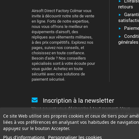
Livrais
retours
Airsoft Direct Factory Colmar vous
Garant
invite à découvrir notre site de vente
satisfacti
en ligne. Forts de notre expertise,
nous vous offrons le meilleur en
Paieme
équipements d'airsoft, des
Condit
répliques aux vêtements militaires,
générales
à des prix compétitifs. Explorez nos
pages, suivez nos conseils, et
choisissez en toute confiance.
Besoin d'aide ? Nos conseillers
spécialisés sont à votre écoute pour
vous guider. Achetez en toute
sécurité avec nos solutions de
paiement sécurisé.
Inscription à la newsletter
Vous pouvez vous désinscrire à tout moment. Vous
trouverez pour cela nos informations de contact dans le
Ce site Web utilise ses propres cookies et ceux de tiers pour amé
conditions d'utilisation du site.
liées à vos préférences en analysant vos habitudes de navigation
appuyez sur le bouton Accepter.
Plus d'informations
Personnaliser les cookies