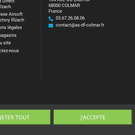
t Direct
68000 COLMAR
llzach
France
exe Airsoft
03.67.26.08.06
ctory Illzach
contact@as-df-colmar.fr
ons légales
agasins
u site
ctez-nous
JETER TOUT
J'ACCEPTE