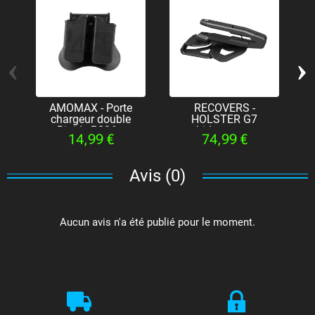
‹
›
AMOMAX - Porte
RECOVERS -
I
chargeur double
HOLSTER G7
Rigide P226...
ambidextre pour...
14,99 €
74,99 €
Avis (0)
Aucun avis n'a été publié pour le moment.