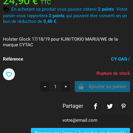
24,90 €
TTC
En achetant ce produit vous pouvez obtenir
2
points
. Votre
panier vous rapportera
2
points
qui peuvent être converti en un
bon de réduction de
0,40 €
.
Holster Glock 17/18/19 pour KJW/TOKIO MARUI/WE de la
marque CYTAC
Référence
CY-GAG /
Rupture de stock
favorite_border
Ajouter au panier
Partager
Prévenez-moi lorsque le produit est disponible