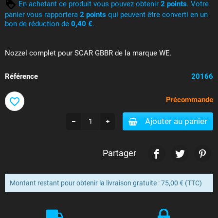
En achetant ce produit vous pouvez obtenir
2
points
. Votre
panier vous rapportera
2
points
qui peuvent être converti en un
bon de réduction de
0,40 €
.
Nozzel complet pour SCAR GBBR de la marque WE.
Référence
20166
Précommande
favorite_border
Ajouter au panier
Partager
Montant restant pour obtenir la livraison gratuite : 75,00 € (TTC)