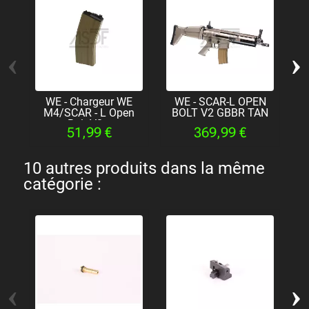
‹
›
WE - Chargeur WE
WE - SCAR-L OPEN
M4/SCAR - L Open
BOLT V2 GBBR TAN
Bolt V2...
51,99 €
369,99 €
10 autres produits dans la même
catégorie :
‹
›