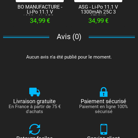
BO MANUFACTURE -
ASG - Li-Po 11.1 V
Li-Po 11.1 V
1300mAh 25C 3
1
1000mAh 25C...
STICKS
34,99 €
34,99 €
Avis (0)
Aucun avis n'a été publié pour le moment.
Livraison gratuite
Paiement sécurisé
En France à partir de 75 €
Paiement en ligne 100%
d'achats
sécurisé