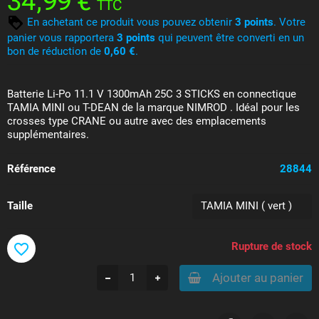
34,99 €
TTC
En achetant ce produit vous pouvez obtenir
3
points
. Votre
panier vous rapportera
3
points
qui peuvent être converti en un
bon de réduction de
0,60 €
.
Batterie Li-Po 11.1 V 1300mAh 25C 3 STICKS en connectique
TAMIA MINI ou T-DEAN de la marque NIMROD . Idéal pour les
crosses type CRANE ou autre avec des emplacements
supplémentaires.
Référence
28844
Taille
Rupture de stock
favorite_border
Ajouter au panier